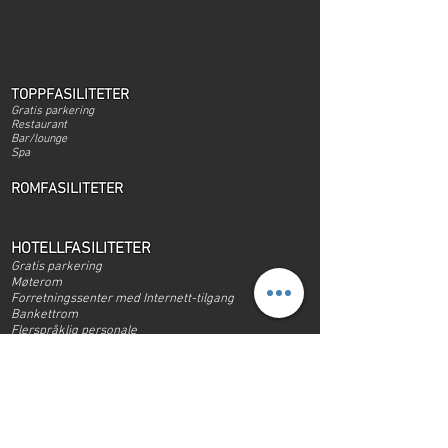
TOPPFASILITETER
Gratis parkering
Restaurant
Bar/lounge
Spa
ROMFASILITETER
HOTELLFASILITETER
Gratis parkering
Møterom
Forretningssenter med Internett-tilgang
Bankettrom
Flerspråklig personale
Konferansefasiliteter
TING Å GJØRE PÅ HOTELLET
Restaurant
Bar/lounge
Ba
dstue