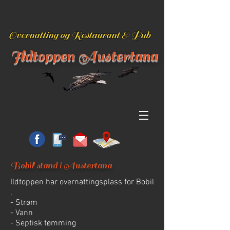
Overnatting og Restaurant & Pub
Ildtoppen Austertana
Bobil stand i Austertana
Ildtoppen har overnattingsplass for Bobil
,
- Strøm
- Vann
- Septisk tømming